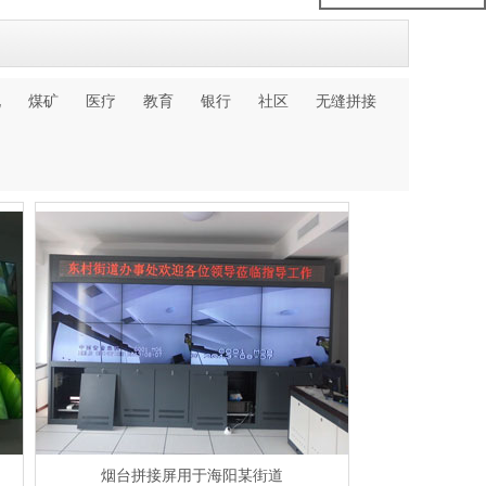
化
煤矿
医疗
教育
银行
社区
无缝拼接
烟台拼接屏用于海阳某街道