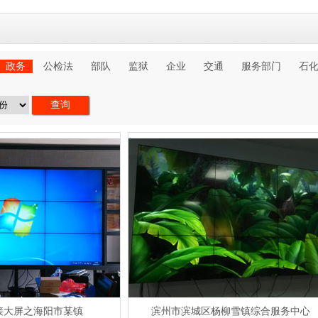
政务
公检法
部队
监狱
企业
交通
服务部门
石
拼接大屏之海阳市某镇
滨州市滨城区杨柳雪镇综合服务中心